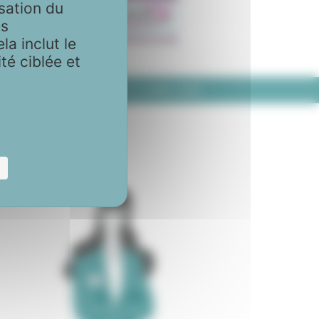
sation du
es
la inclut le
té ciblée et
 la SFR Fort de France, 11 & 12 AVRIL 2019
x