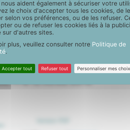
nous aident également à sécuriser votre utili
vez le choix d'accepter tous les cookies, de l
r selon vos préférences, ou de les refuser. Ce
pter ou de refuser les cookies liés à la publici
é sur d'autres sites.
 Juin 2019
Journées antillaises de rhumatologie sous l'égide de
ir plus, veuillez consulter notre
Politique de
té
.
e rhumatologie sous l'égide
Accepter tout
Refuser tout
Personnaliser mes choi
ce, 11 & 12 AVRIL 2019
Version PDF