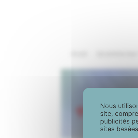
Panneau de gestion des cookies
Accueil
Qui sommes-nous 
Nous utiliso
site, compre
publicités p
sites basées