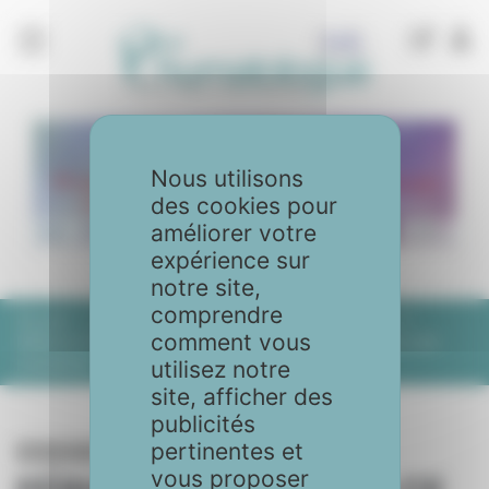
Panneau de gestion des cookies
Nous utilisons
des cookies pour
améliorer votre
expérience sur
notre site,
comprendre
Accueil
Articles
No. 115 - Septembre 2024
comment vous
PÉRIOSTITES TIBIALES CE QUE NE MONTRENT PAS LES
EXAMENS
utilisez notre
site, afficher des
publicités
pertinentes et
No. 115 - Septembre 2024
vous proposer