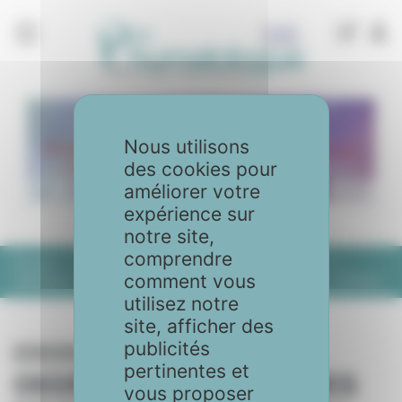
Panneau de gestion des cookies
Nous utilisons
des cookies pour
améliorer votre
expérience sur
notre site,
comprendre
Accueil
Articles
No. 115 - Septembre 2024
comment vous
OEDÈMES TRANSITOIRES ET OSTÉONÉCROSES DU GENOU
utilisez notre
site, afficher des
publicités
No. 115 - Septembre 2024
pertinentes et
OEDÈMES TRANSITOIRES
vous proposer