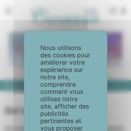
Panneau de gestion des cookies
Nous utilisons
des cookies pour
améliorer votre
expérience sur
notre site,
comprendre
Accueil
Qui sommes-nous ?
comment vous
utilisez notre
site, afficher des
Qui sommes-nous ?
publicités
pertinentes et
vous proposer
Une réelle expérience de la rhumatologie, confortée