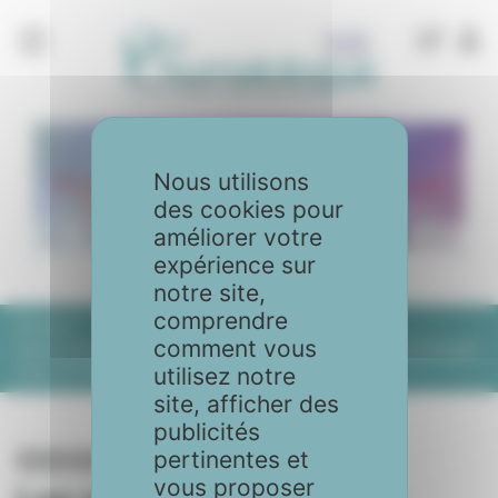
Panneau de gestion des cookies
Nous utilisons
des cookies pour
améliorer votre
expérience sur
notre site,
comprendre
Accueil
Articles
No. 104 - Février 2020
comment vous
Les journées de la SFR (Société Française de la Rhumatologie)
Paris, 8-10 Décembre 2019
utilisez notre
site, afficher des
publicités
pertinentes et
No. 104 - Février 2020
vous proposer