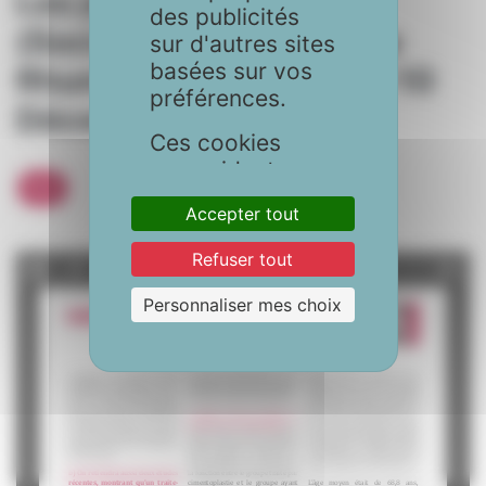
Les journées de la SFR
des publicités
(Société Française de la
sur d'autres sites
basées sur vos
Rhumatologie) Paris, 8-10
préférences.
Décembre 2019
Ces cookies
nous aident
FMC
également à
Accepter tout
sécuriser votre
utilisation du
Refuser tout
site. Vous avez le
choix d'accepter
Personnaliser mes choix
tous les cookies,
de les
personnaliser
selon vos
préférences, ou
de les refuser.