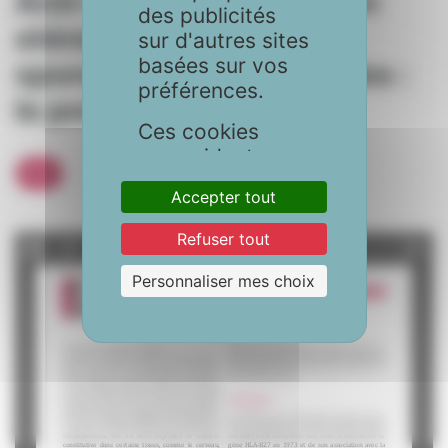
Anti-inflammatoires non
des publicités
stéroïdiens et
sur d'autres sites
basées sur vos
spondyloarthrites axiales :
préférences.
le point en 2021
Ces cookies
nous aident
FMC
également à
Accepter tout
sécuriser votre
utilisation du
Refuser tout
site. Vous avez le
choix d'accepter
Personnaliser mes choix
tous les cookies,
de les
personnaliser
selon vos
préférences, ou
de les refuser.