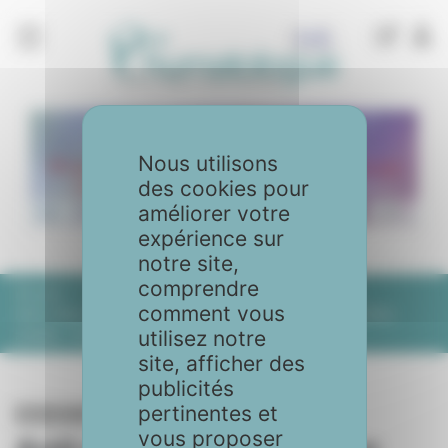
Panneau de gestion des cookies
Nous utilisons
des cookies pour
améliorer votre
expérience sur
notre site,
comprendre
Accueil
Articles
No. 107 - Avril 2021
comment vous
Anti-inflammatoires non stéroïdiens et spondyloarthrites
axiales : le point en 2021
utilisez notre
site, afficher des
publicités
pertinentes et
No. 107 - Avril 2021
vous proposer