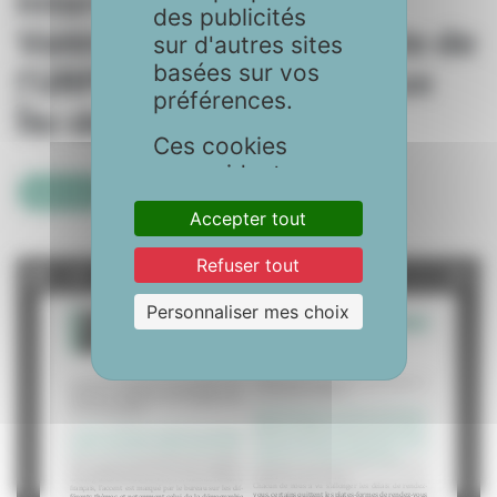
Interview du Docteur
des publicités
Valérie Briole, Présidente de
sur d'autres sites
basées sur vos
l’URPS médecins libéraux
préférences.
Île-de-France
Ces cookies
nous aident
Socio-pro
également à
Accepter tout
sécuriser votre
utilisation du
Refuser tout
site. Vous avez le
choix d'accepter
Personnaliser mes choix
tous les cookies,
de les
personnaliser
selon vos
préférences, ou
de les refuser.