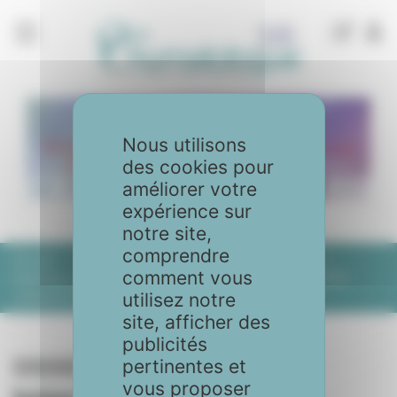
Panneau de gestion des cookies
Nous utilisons
des cookies pour
améliorer votre
expérience sur
notre site,
comprendre
Accueil
Articles
No. 111 - Septembre 2022
comment vous
Interview du Docteur Valérie Briole, Présidente de l’URPS
médecins libéraux Île-de-France
utilisez notre
site, afficher des
publicités
pertinentes et
No. 111 - Septembre 2022
vous proposer